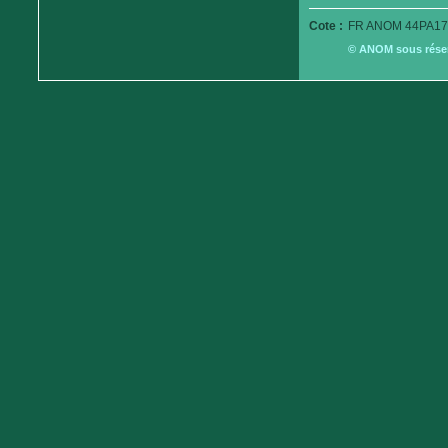
Cote :
FR ANOM 44PA179
© ANOM sous réserv