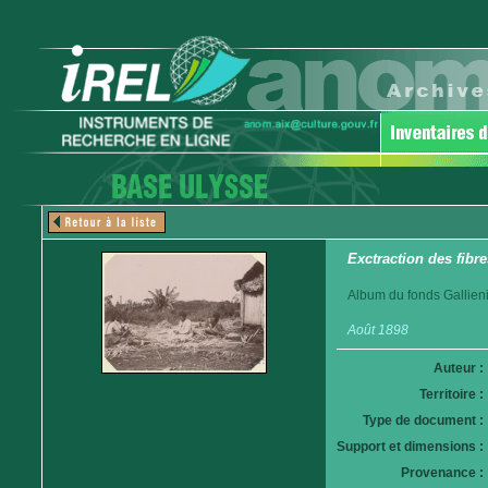
Exctraction des fibr
Album du fonds Gallieni
Août 1898
Auteur :
Territoire :
Type de document :
Support et dimensions :
Provenance :