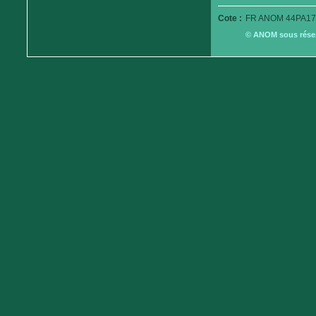
Cote :
FR ANOM 44PA179
© ANOM sous réserv