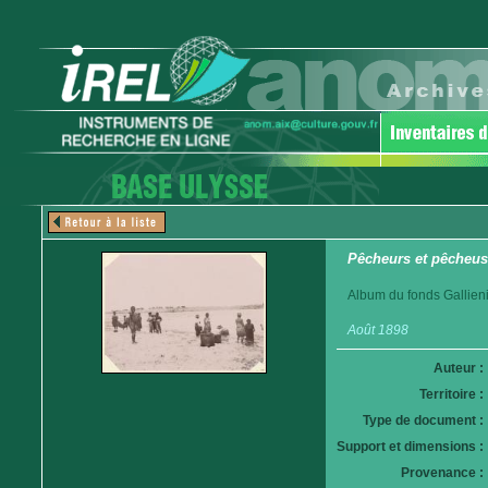
Pêcheurs et pêcheus
Album du fonds Gallieni
Août 1898
Auteur :
Territoire :
Type de document :
Support et dimensions :
Provenance :