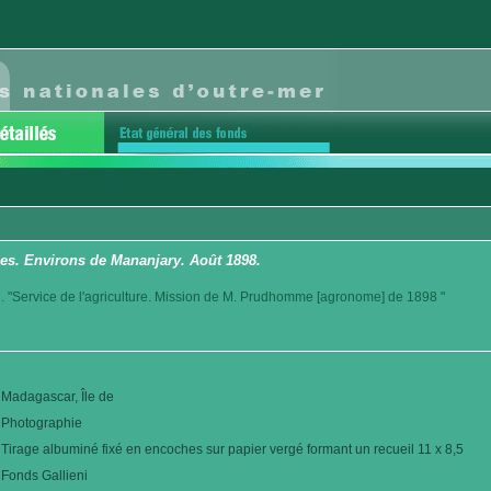
es. Environs de Mananjary. Août 1898.
. "Service de l'agriculture. Mission de M. Prudhomme [agronome] de 1898 "
Madagascar, Île de
Photographie
Tirage albuminé fixé en encoches sur papier vergé formant un recueil 11 x 8,5
Fonds Gallieni