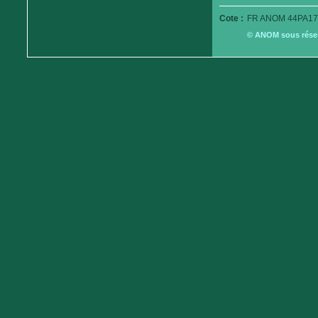
Cote :
FR ANOM 44PA179
© ANOM sous réserv