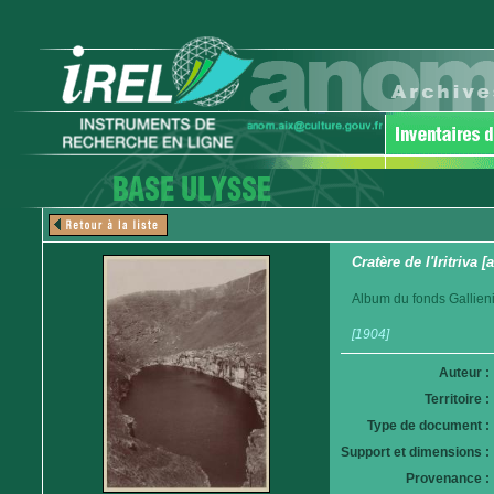
Cratère de l'Iritriva
Album du fonds Gallien
[1904]
Auteur :
Territoire :
Type de document :
Support et dimensions :
Provenance :