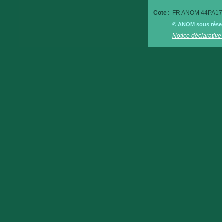
Cote :
FR ANOM 44PA17
© ANOM sous réserv
Notice déclarative