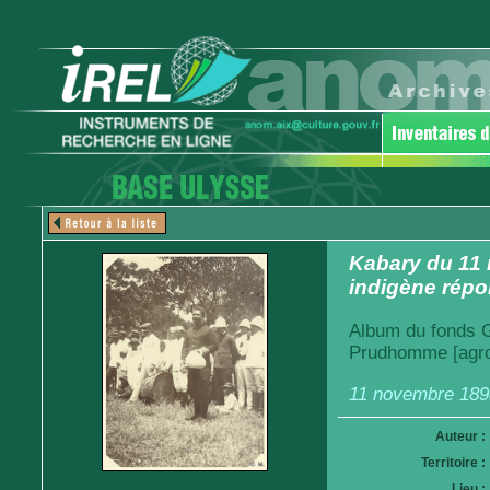
Kabary du 11 
indigène répo
Album du fonds Ga
Prudhomme [agro
11 novembre 189
Auteur :
Territoire :
Lieu :