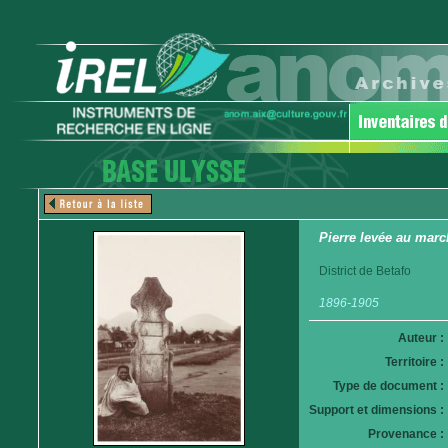
Pierre levée au marc
District de Betafo
1896-1905
Auteur :
Territoire :
Type de document :
Support et dimensions :
Provenance :