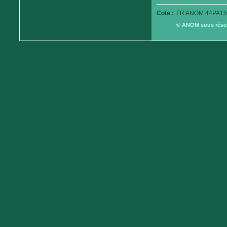
Cote :
FR ANOM 44PA15
© ANOM sous réserv