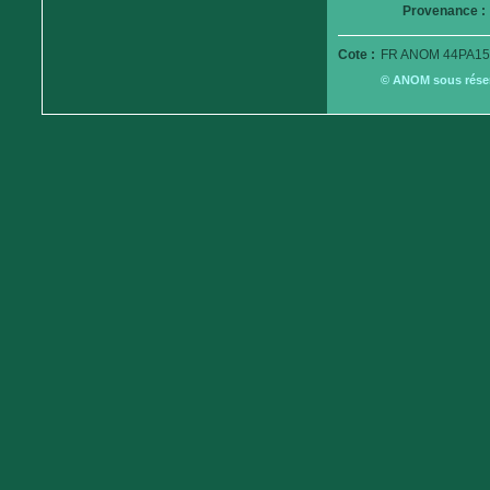
Provenance :
Cote :
FR ANOM 44PA15
© ANOM sous réserv