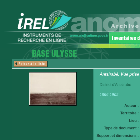
Antsirabé. Vue pris
District d'Antsirabé
1896-1905
Auteur :
Territoire :
Lieu :
Type de document :
Support et dimensions :