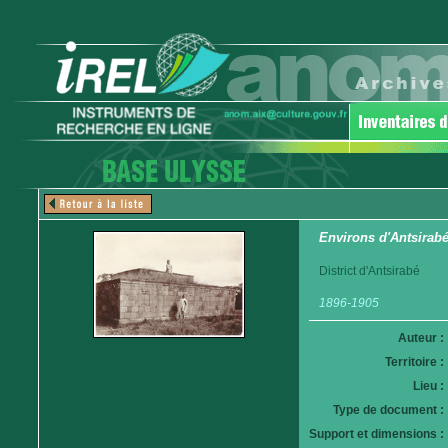
Environs d'Antsira
District d'Antsirabé
1896-1905
Auteur :
Territoire :
Lieu :
Type de document :
Support et dimensions :