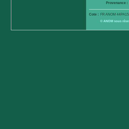
Provenance :
Cote :
FR ANOM 44PA15
© ANOM sous réserv