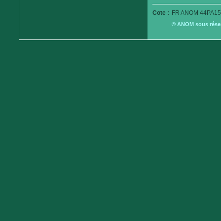
Cote :
FR ANOM 44PA15
© ANOM sous réserv