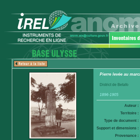
Pierre levée au marc
District de Betafo
1896-1905
Auteur :
Territoire :
Type de document :
Support et dimensions :
Provenance :