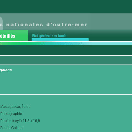
ngalana
Madagascar, Île de
Photographie
Papier baryté 11,8 x 16,9
Fonds Gallieni