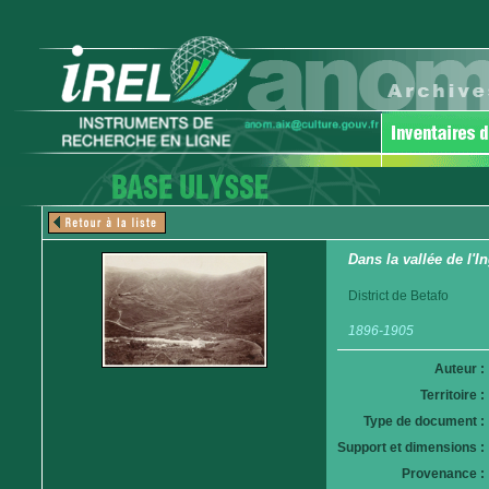
Dans la vallée de l'I
District de Betafo
1896-1905
Auteur :
Territoire :
Type de document :
Support et dimensions :
Provenance :