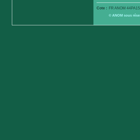
Cote :
FR ANOM 44PA15
© ANOM sous réserv