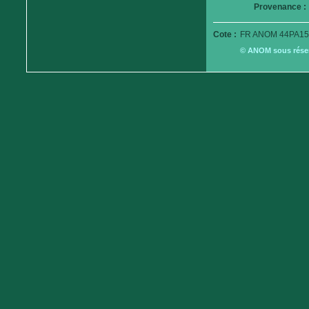
Provenance :
Cote :
FR ANOM 44PA15
© ANOM sous réserv