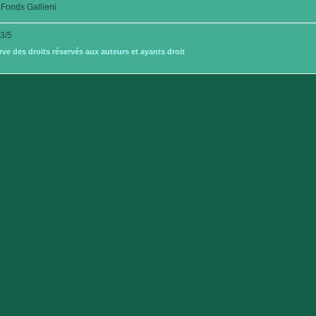
Fonds Gallieni
3/5
e des droits réservés aux auteurs et ayants droit