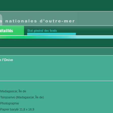
e l'Onive
Madagascar, Île de
Tsinjoarivo (Madagascar, Île de)
Photographie
Papier baryté 11,8 x 16,9