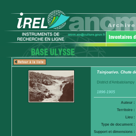
Tsinjoarivo. Chute d
District d'Ambatolampy
1896-1905
Auteur :
Territoire :
Lieu :
Type de document :
Support et dimensions :