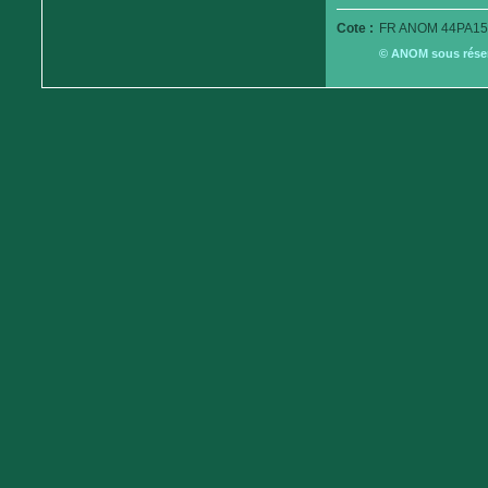
Cote :
FR ANOM 44PA15
© ANOM sous réserv