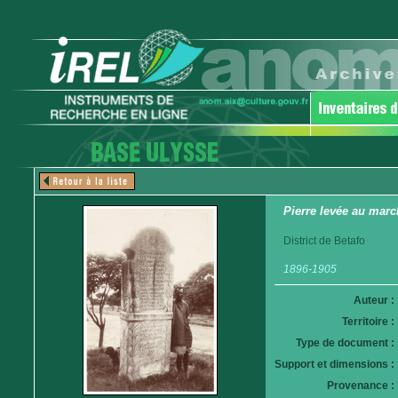
Pierre levée au marc
District de Betafo
1896-1905
Auteur :
Territoire :
Type de document :
Support et dimensions :
Provenance :