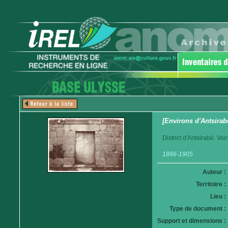
[Environs d'Antsira
District d'Antsirabé. Vo
1896-1905
Auteur :
Territoire :
Lieu :
Type de document :
Support et dimensions :