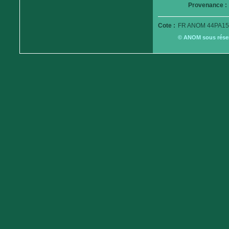
Provenance :
Cote :
FR ANOM 44PA15
© ANOM sous réserv