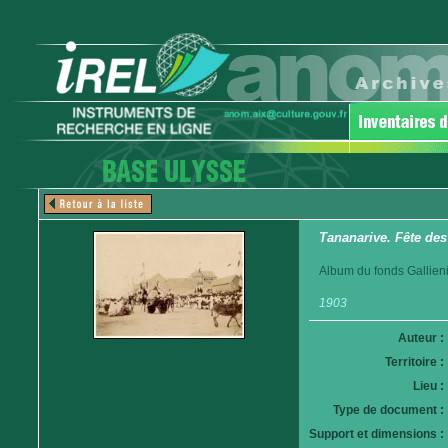
Tananarive. Fête des
Album du fonds Gallieni
1903
Auteur :
Territoire :
Lieu :
Type de document :
Support et dimensions :