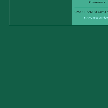
Provenance :
Cote :
FR ANOM 44PA17
© ANOM sous réserv