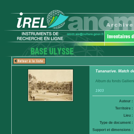
Tananarive. Match de
Album du fonds Gallieni
1903
Auteur :
Territoire :
Lieu :
Type de document :
Support et dimensions :