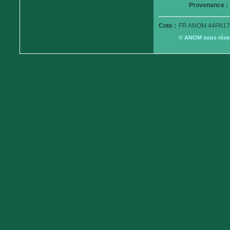
Provenance :
Cote :
FR ANOM 44PA17
© ANOM sous réserv