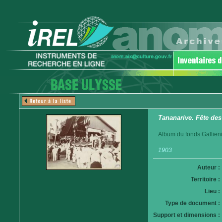
Tananarive. Fête des
Album du fonds Gallieni. 
1903
Auteur :
Territoire :
Lieu :
Type de document :
Support et dimensions :