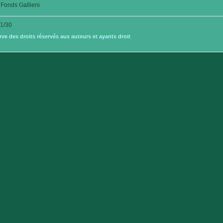
Fonds Gallieni
1/30
e des droits réservés aux auteurs et ayants droit