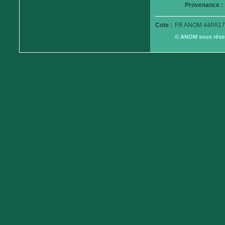
Provenance :
Cote :
FR ANOM 44PA17
© ANOM sous réserv