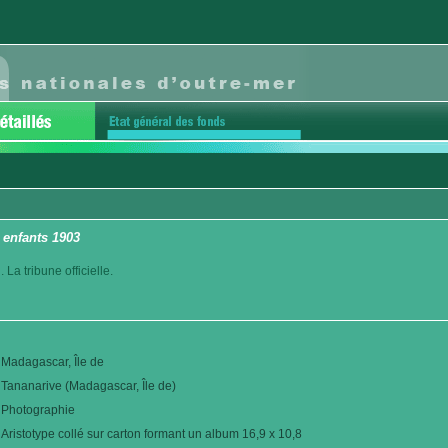
 enfants 1903
La tribune officielle.
Madagascar, Île de
Tananarive (Madagascar, Île de)
Photographie
Aristotype collé sur carton formant un album 16,9 x 10,8