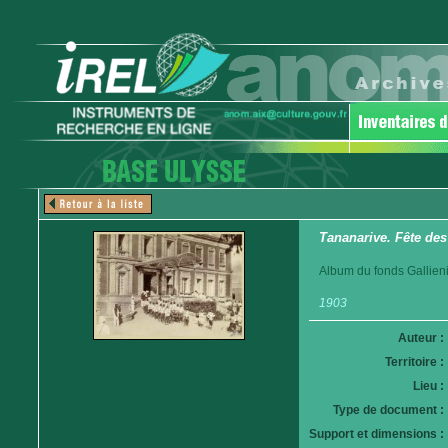
Tananarive. Fête des
Album du fonds Gallieni.
1903
Auteur :
Territoire :
Lieu :
Type de document :
Support et dimensions :