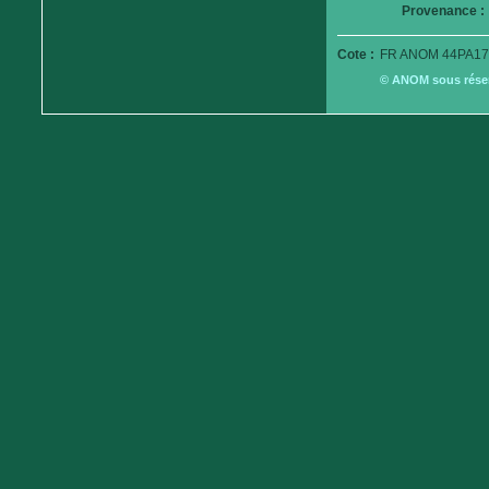
Provenance :
Cote :
FR ANOM 44PA17
© ANOM sous réserv