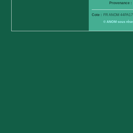
Provenance :
Cote :
FR ANOM 44PA17
© ANOM sous réserv