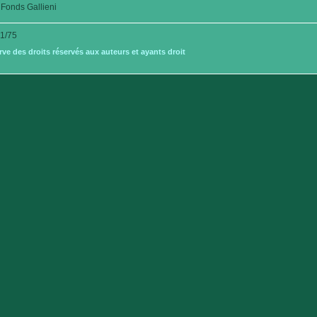
Fonds Gallieni
1/75
e des droits réservés aux auteurs et ayants droit