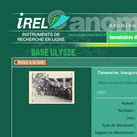
Tananarive. Inaugu
Album du fonds Gallieni
1903
Auteur :
Territoire :
Lieu :
Type de document :
Support et dimensions :