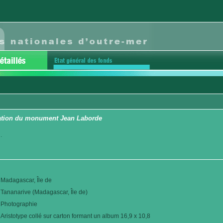
ration du monument Jean Laborde
.
Madagascar, Île de
Tananarive (Madagascar, Île de)
Photographie
Aristotype collé sur carton formant un album 16,9 x 10,8