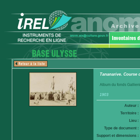
Tananarive. Course 
Album du fonds Gallieni
1903
Auteur :
Territoire :
Lieu :
Type de document :
Support et dimensions :