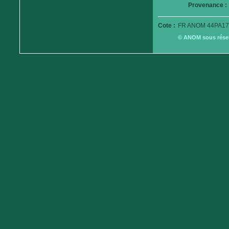
Provenance :
Cote :
FR ANOM 44PA17
© ANOM sous réserv