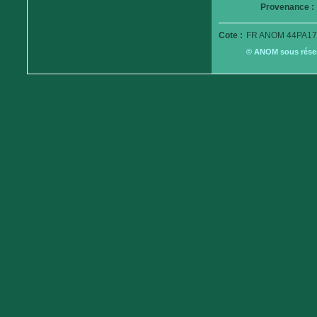
Provenance :
Cote :
FR ANOM 44PA17
© ANOM sous réserv