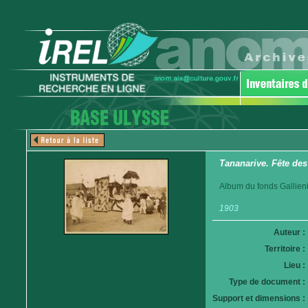
Tananarive. Fête des
Album du fonds Gallieni
1903
Auteur :
Territoire :
Lieu :
Type de document :
Support et dimensions :