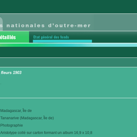
 fleurs 1903
.
Madagascar, Île de
Tananarive (Madagascar, Île de)
Photographie
Aristotype collé sur carton formant un album 16,9 x 10,8