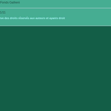
Fonds Gallieni
1/11
e des droits réservés aux auteurs et ayants droit