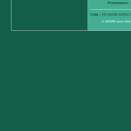
Provenance :
Cote :
FR ANOM 44PA17
© ANOM sous réserv