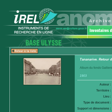
Tananarive. Retour d
Album du fonds Gallieni
1903
Auteur :
Territoire :
Lieu :
Type de document :
Support et dimensions :