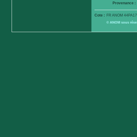
Provenance :
Cote :
FR ANOM 44PA17
© ANOM sous réserv