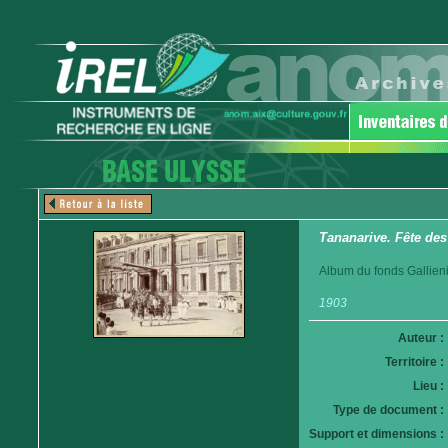
Tananarive. Fête des 
Album du fonds Gallieni
1903
Auteur :
Territoire :
Lieu :
Type de document :
Support et dimensions :