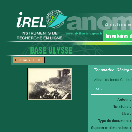
Tananarive. Obsèques
Album du fonds Gallieni
1903
Auteur :
Territoire :
Lieu :
Type de document :
Support et dimensions :