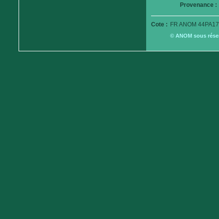
Provenance :
Cote :
FR ANOM 44PA17
© ANOM sous réserv