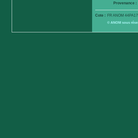
Provenance :
Cote :
FR ANOM 44PA17
© ANOM sous réserv