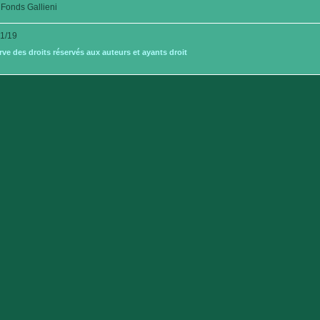
Fonds Gallieni
1/19
e des droits réservés aux auteurs et ayants droit