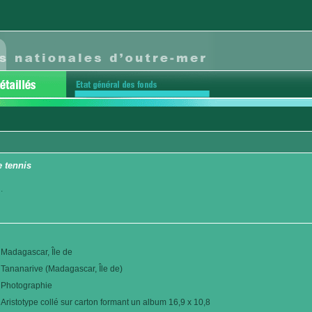
 tennis
.
Madagascar, Île de
Tananarive (Madagascar, Île de)
Photographie
Aristotype collé sur carton formant un album 16,9 x 10,8