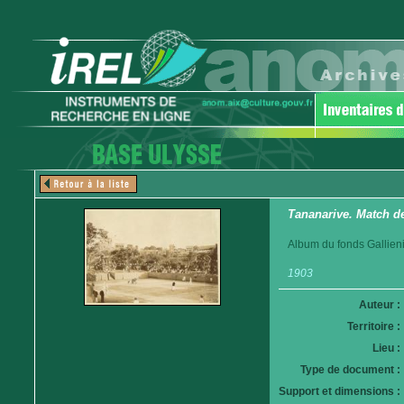
Tananarive. Match de
Album du fonds Gallieni
1903
Auteur :
Territoire :
Lieu :
Type de document :
Support et dimensions :