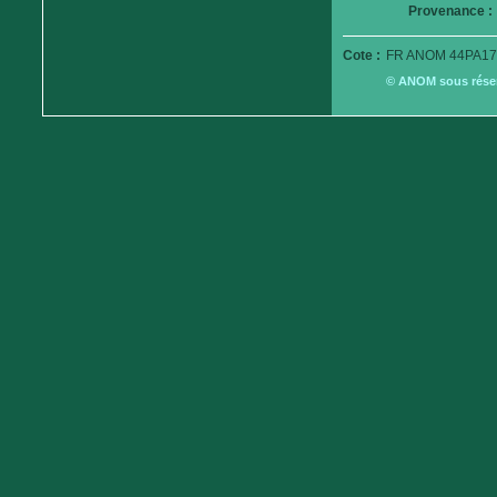
Provenance :
Cote :
FR ANOM 44PA17
© ANOM sous réserv