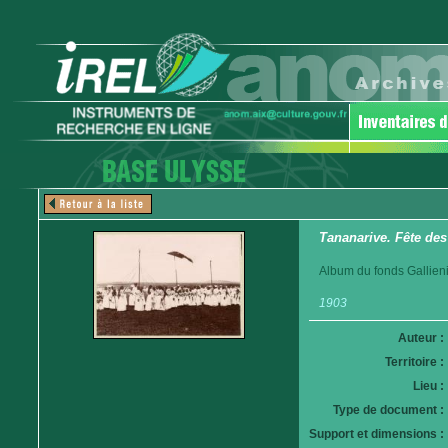
Tananarive. Fête des
Album du fonds Gallieni.
1903
Auteur :
Territoire :
Lieu :
Type de document :
Support et dimensions :