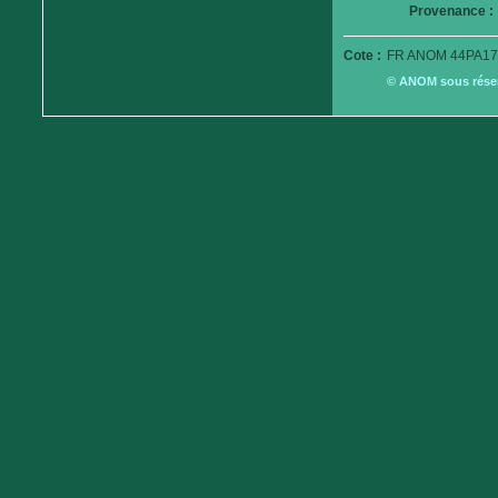
Provenance :
Cote :
FR ANOM 44PA17
© ANOM sous réserv