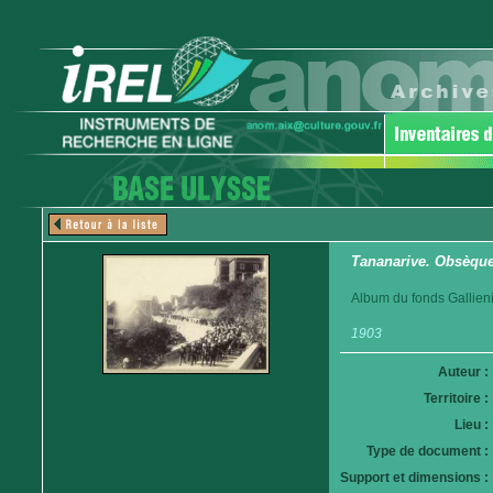
Tananarive. Obsèques
Album du fonds Gallieni
1903
Auteur :
Territoire :
Lieu :
Type de document :
Support et dimensions :