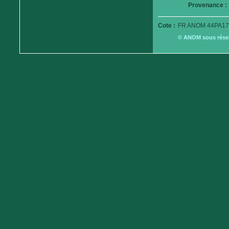
Provenance :
Cote :
FR ANOM 44PA17
© ANOM sous réserv