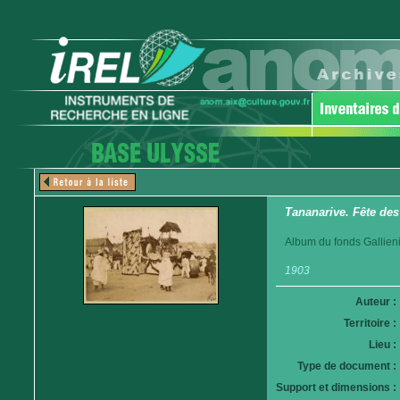
Tananarive. Fête des
Album du fonds Gallieni
1903
Auteur :
Territoire :
Lieu :
Type de document :
Support et dimensions :