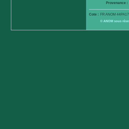
Provenance :
Cote :
FR ANOM 44PA17
© ANOM sous réserv