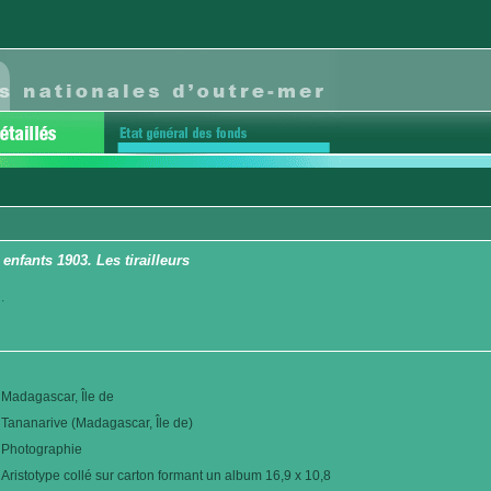
enfants 1903. Les tirailleurs
.
Madagascar, Île de
Tananarive (Madagascar, Île de)
Photographie
Aristotype collé sur carton formant un album 16,9 x 10,8