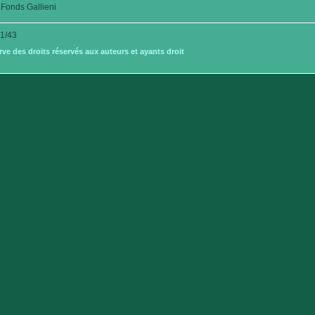
Fonds Gallieni
1/43
e des droits réservés aux auteurs et ayants droit