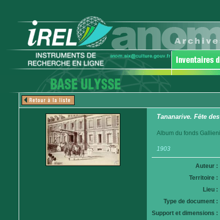
Tananarive. Fête des 
Album du fonds Gallieni
1903
Auteur :
Territoire :
Lieu :
Type de document :
Support et dimensions :