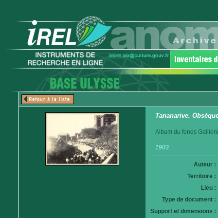
Tananarive. Obsèques
Album du fonds Gallieni
1903
Auteur :
Territoire :
Lieu :
Type de document :
Support et dimensions :