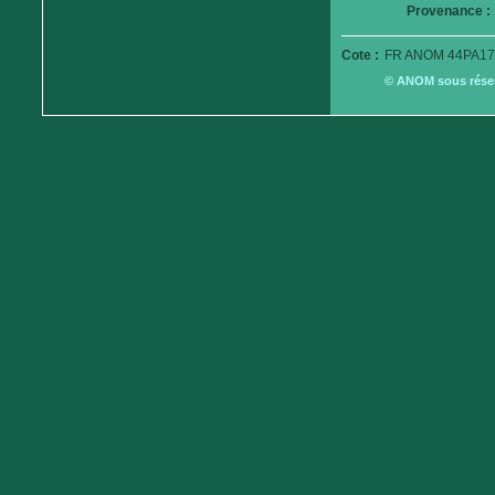
Provenance :
Cote :
FR ANOM 44PA17
© ANOM sous réserv