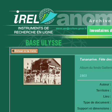
Tananarive. Fête des
Album du fonds Gallieni. 
1903
Auteur :
Territoire :
Lieu :
Type de document :
Support et dimensions :