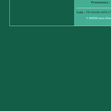
Provenance :
Cote :
FR ANOM 44PA17
© ANOM sous réserv