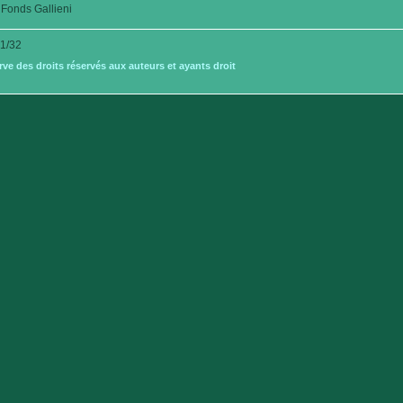
Fonds Gallieni
1/32
e des droits réservés aux auteurs et ayants droit