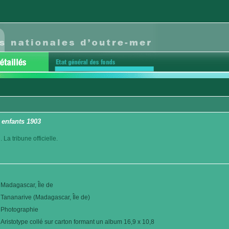
 enfants 1903
La tribune officielle.
Madagascar, Île de
Tananarive (Madagascar, Île de)
Photographie
Aristotype collé sur carton formant un album 16,9 x 10,8