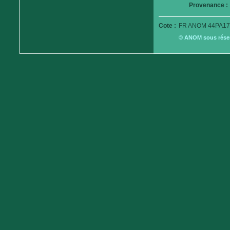
Provenance :
Cote :
FR ANOM 44PA17
© ANOM sous réserv