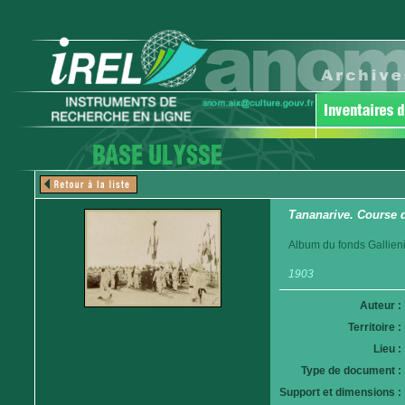
Tananarive. Course 
Album du fonds Gallieni
1903
Auteur :
Territoire :
Lieu :
Type de document :
Support et dimensions :