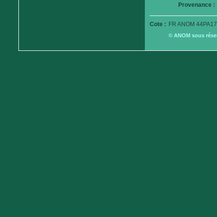
Provenance :
Cote :
FR ANOM 44PA17
© ANOM sous réserv