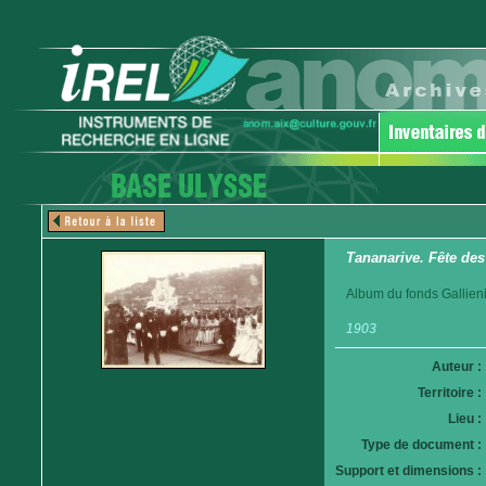
Tananarive. Fête des
Album du fonds Gallieni
1903
Auteur :
Territoire :
Lieu :
Type de document :
Support et dimensions :