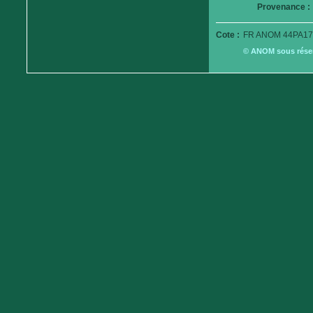
Provenance :
Cote :
FR ANOM 44PA17
© ANOM sous réserv