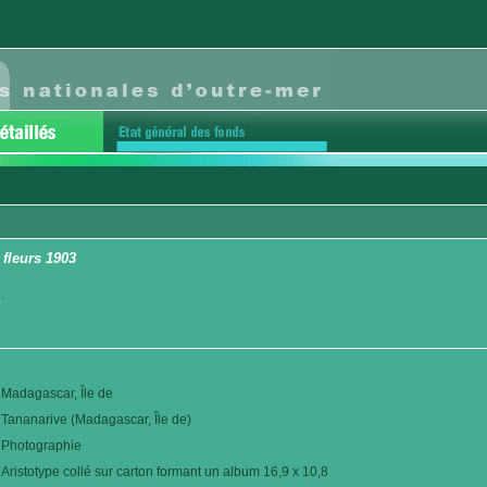
 fleurs 1903
.
Madagascar, Île de
Tananarive (Madagascar, Île de)
Photographie
Aristotype collé sur carton formant un album 16,9 x 10,8