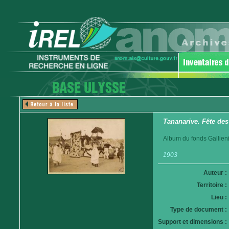
Tananarive. Fête des
Album du fonds Gallieni
1903
Auteur :
Territoire :
Lieu :
Type de document :
Support et dimensions :