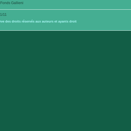
Fonds Gallieni
1/11
e des droits réservés aux auteurs et ayants droit