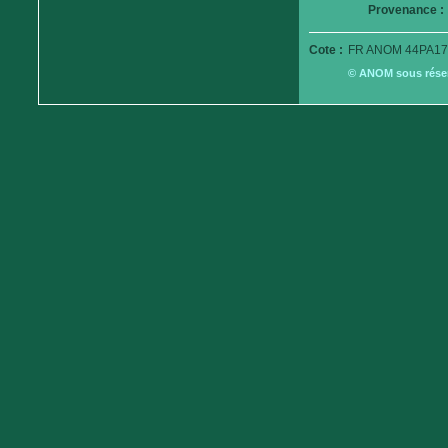
Provenance :
Cote :
FR ANOM 44PA17
© ANOM sous réserv