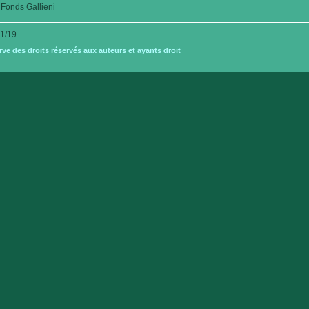
Fonds Gallieni
1/19
e des droits réservés aux auteurs et ayants droit