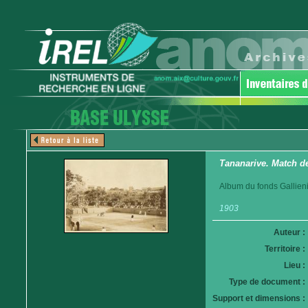
Tananarive. Match de
Album du fonds Gallieni
1903
Auteur :
Territoire :
Lieu :
Type de document :
Support et dimensions :