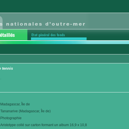
 tennis
.
Madagascar, Île de
Tananarive (Madagascar, Île de)
Photographie
Aristotype collé sur carton formant un album 16,9 x 10,8