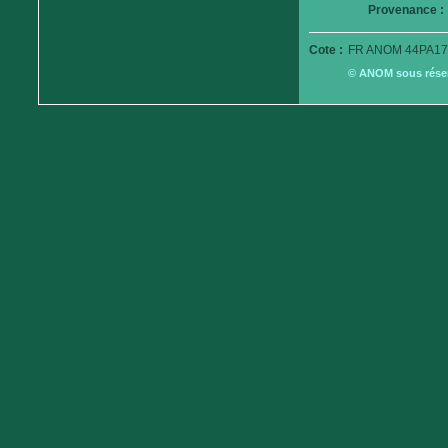
Provenance :
Cote :
FR ANOM 44PA17
© ANOM sous réserv