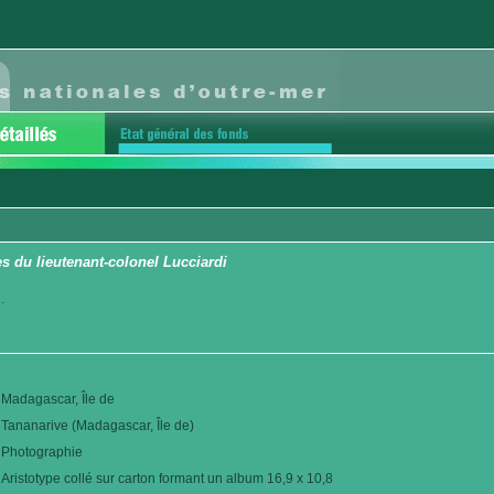
 du lieutenant-colonel Lucciardi
.
Madagascar, Île de
Tananarive (Madagascar, Île de)
Photographie
Aristotype collé sur carton formant un album 16,9 x 10,8