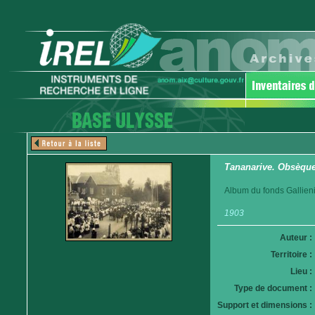
Tananarive. Obsèques
Album du fonds Gallieni
1903
Auteur :
Territoire :
Lieu :
Type de document :
Support et dimensions :