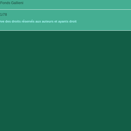
Fonds Gallieni
1/78
e des droits réservés aux auteurs et ayants droit