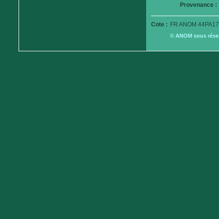
Provenance :
Cote :
FR ANOM 44PA17
© ANOM sous réserv