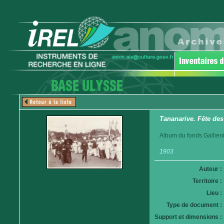
Tananarive. Fête des
Album du fonds Gallieni
1903
Auteur :
Territoire :
Lieu :
Type de document :
Support et dimensions :