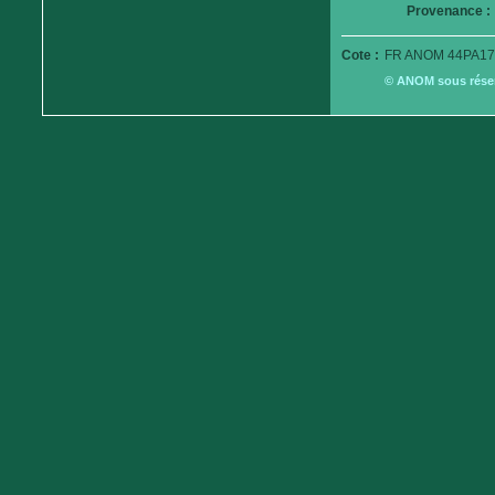
Provenance :
Cote :
FR ANOM 44PA17
© ANOM sous réserv