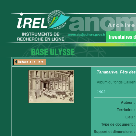
Tananarive. Fête des
Album du fonds Gallieni.
1903
Auteur :
Territoire :
Lieu :
Type de document :
Support et dimensions :