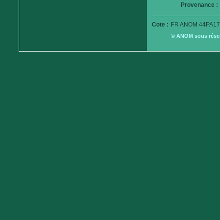
Provenance :
Cote :
FR ANOM 44PA17
© ANOM sous réserv