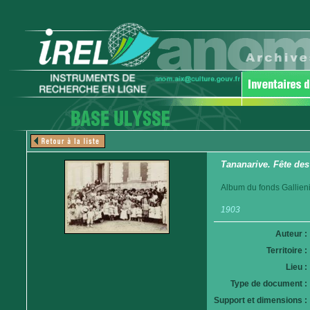
Tananarive. Fête de
Album du fonds Gallieni.
1903
Auteur :
Territoire :
Lieu :
Type de document :
Support et dimensions :