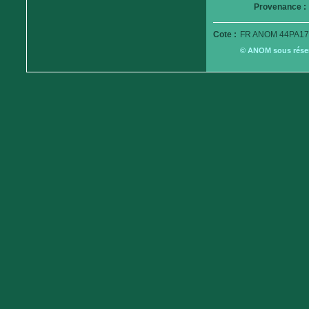
Provenance :
Cote :
FR ANOM 44PA17
© ANOM sous réserv