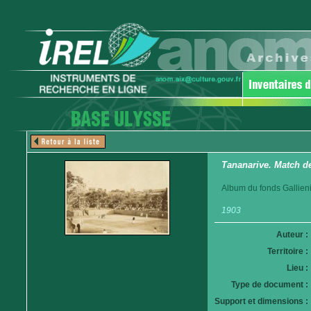
Tananarive. Match de
Album du fonds Gallieni
1903
Auteur :
Territoire :
Lieu :
Type de document :
Support et dimensions :