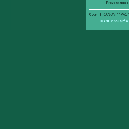
Provenance :
Cote :
FR ANOM 44PA17
© ANOM sous réserv