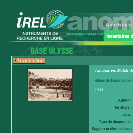
Tananarive. Match de
Album du fonds Gallieni
1903
Auteur :
Territoire :
Lieu :
Type de document :
Support et dimensions :