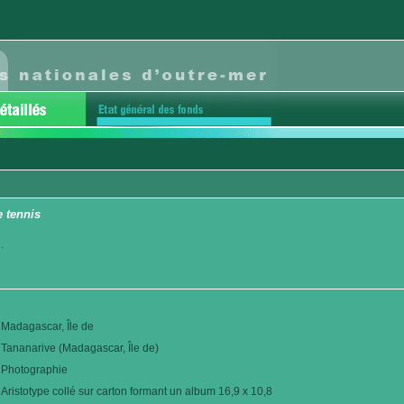
 tennis
.
Madagascar, Île de
Tananarive (Madagascar, Île de)
Photographie
Aristotype collé sur carton formant un album 16,9 x 10,8