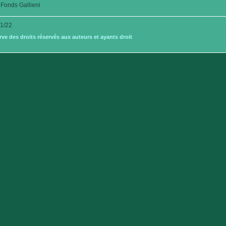
Fonds Gallieni
1/22
e des droits réservés aux auteurs et ayants droit