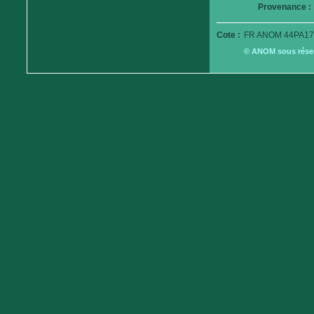
Provenance :
Cote :
FR ANOM 44PA17
© ANOM sous réserv