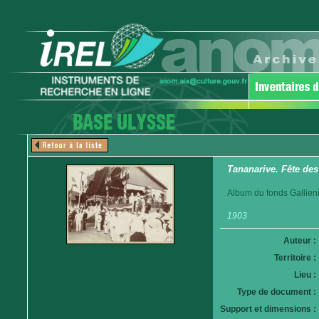
Tananarive. Fête des
Album du fonds Gallieni. 
1903
Auteur :
Territoire :
Lieu :
Type de document :
Support et dimensions :