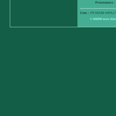
Provenance :
Cote :
FR ANOM 44PA17
© ANOM sous réserv