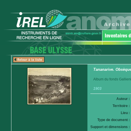
Tananarive. Obsèques
Album du fonds Gallieni
1903
Auteur :
Territoire :
Lieu :
Type de document :
Support et dimensions :