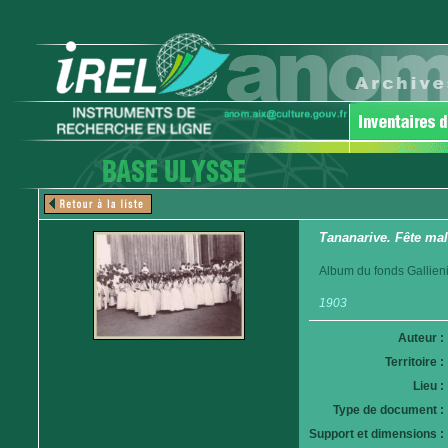
Tananarive. Fête mal
Album du fonds Gallien
1903
Auteur :
Territoire :
Lieu :
Type de document :
Support et dimensions :