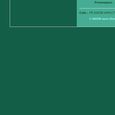
Provenance :
Cote :
FR ANOM 44PA17
© ANOM sous réserv