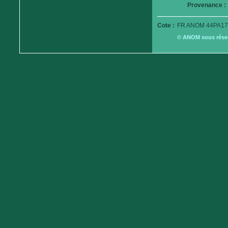
Provenance :
Cote :
FR ANOM 44PA17
© ANOM sous réserv