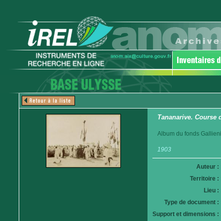
Tananarive. Course 
Album du fonds Gallieni
1903
Auteur :
Territoire :
Lieu :
Type de document :
Support et dimensions :