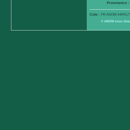
Provenance :
Cote :
FR ANOM 44PA17
© ANOM sous réserv