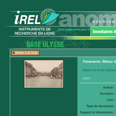
Tananarive. Retour d
Album du fonds Gallieni
1903
Auteur :
Territoire :
Lieu :
Type de document :
Support et dimensions :