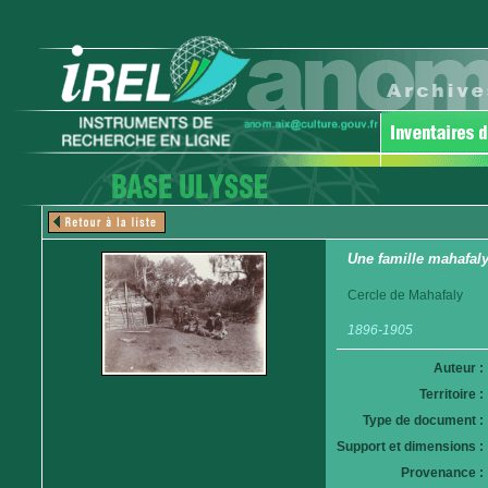
Une famille mahafal
Cercle de Mahafaly
1896-1905
Auteur :
Territoire :
Type de document :
Support et dimensions :
Provenance :