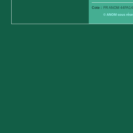
Cote :
FR ANOM 44PA14
© ANOM sous réserv