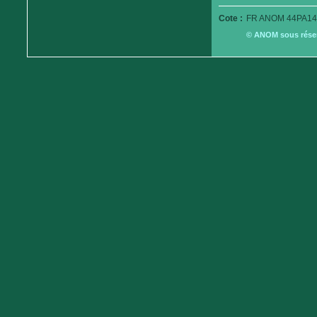
Cote :
FR ANOM 44PA14
© ANOM sous réserv