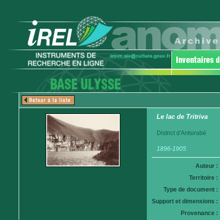
Le lac de Tritriva
District d'Antsirabé
1896-1905
Auteur :
Territoire :
Type de document :
Support et dimensions :
Provenance :