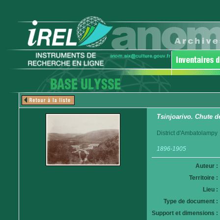
Tsinjoarivo. Chute d
District d'Ambatolampy
1896-1905
Auteur :
Territoire :
Lieu :
Type de document :
Support et dimensions :