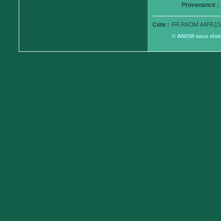
Provenance :
Cote :
FR ANOM 44PA15
© ANOM sous réserv