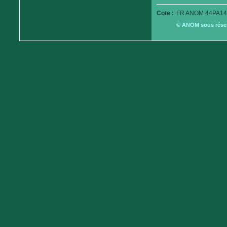
Cote :
FR ANOM 44PA14
© ANOM sous réserv