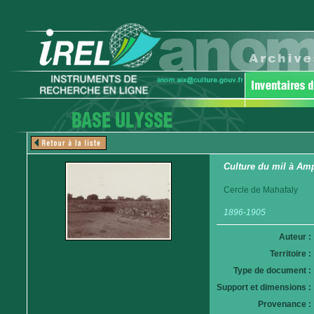
Culture du mil à Am
Cercle de Mahafaly
1896-1905
Auteur :
Territoire :
Type de document :
Support et dimensions :
Provenance :